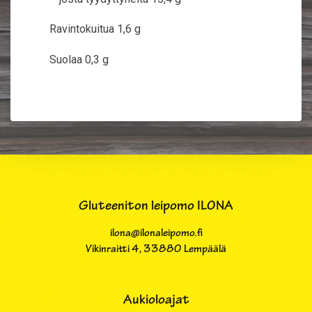
Ravintokuitua 1,6 g
Suolaa 0,3 g
Gluteeniton leipomo ILONA
ilona@ilonaleipomo.fi
Vikinraitti 4​, 33880 Lempäälä
Aukioloajat