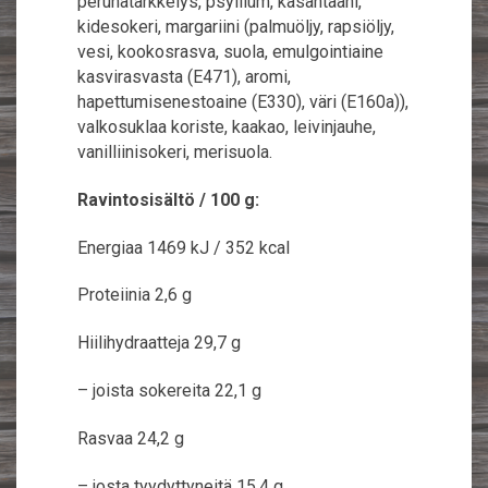
perunatärkkelys, psyllium, kasantaani,
kidesokeri, margariini (palmuöljy, rapsiöljy,
vesi, kookosrasva, suola, emulgointiaine
kasvirasvasta (E471), aromi,
hapettumisenestoaine (E330), väri (E160a)),
valkosuklaa koriste, kaakao, leivinjauhe,
vanilliinisokeri, merisuola.
Ravintosisältö / 100 g:
Energiaa 1469 kJ / 352 kcal
Proteiinia 2,6 g
Hiilihydraatteja 29,7 g
– joista sokereita 22,1 g
Rasvaa 24,2 g
– josta tyydyttyneitä 15,4 g