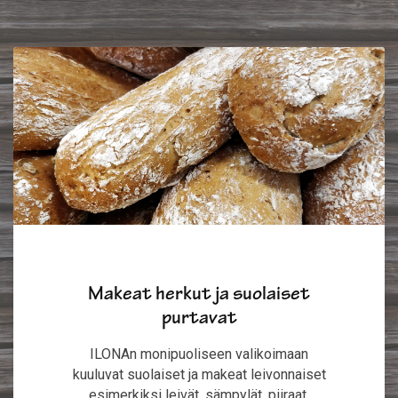
Makeat herkut ja suolaiset
purtavat
ILONAn monipuoliseen valikoimaan
kuuluvat suolaiset ja makeat leivonnaiset
esimerkiksi leivät, sämpylät, piiraat,