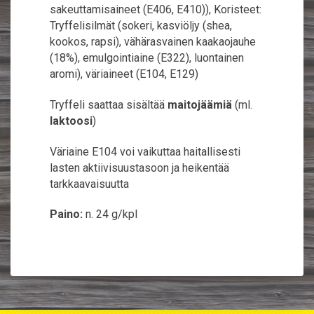
sakeuttamisaineet (E406, E410)), Koristeet:
Tryffelisilmät (sokeri, kasviöljy (shea,
kookos, rapsi), vähärasvainen kaakaojauhe
(18%), emulgointiaine (E322), luontainen
aromi), väriaineet (E104, E129)
Tryffeli saattaa sisältää
maitojäämiä
(ml.
laktoosi
)
Väriaine E104 voi vaikuttaa haitallisesti
lasten aktiivisuustasoon ja heikentää
tarkkaavaisuutta
Paino:
n. 24 g/kpl