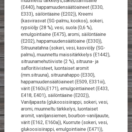
muunnettu tärkkelys,sakeuttamisaine
(E440), happamuudensäätöaineet (E330,
E333), säilöntäaine (E202)), Kreemi
(kasvirasvat (SG-palmu, kookos), sokeri,
rypsiöljy (28 %), vesi, suola (0,6 %),
emulgointiaine (E475), aromi, säilöntäaine
(E202), happamuudensäätöaine (E330)),
Sitruunatahna (sokeri, vesi, kasviöljy (SG-
palmu), muunnettu maissitärkkelys (E1442),
sitruunamehutiiviste (2 %), sitruuna- ja
safloritiivisteet, luontaiset aromit
(mm.sitruuna), sitruunahappo (E330),
happamuudensäätöaineet (E509, E331iii),
värit (E160ii,E171), emulgointiaineet (E433,
E418, E401), säilöntäaine (E202)),
Vaniljapasta (glukoosisiirappi, sokeri, vesi,
aromi, muunneltu tärkkelys, luontaiset
aromit, vaniljansiemen, bourbon-vaniljauute,
värit (E162, E160a)), Kuorrute (sokeri, vesi,
glukoosisiirappi, emulgointiaine (E471)),