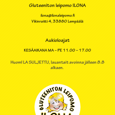
Gluteeniton leipomo ILONA
ilona@ilonaleipomo.fi
Vikinraitti 4​, 33880 Lempäälä
Aukioloajat
KESÄAIKANA MA – PE
11.00 – 17.00
Huom! LA SULJETTU, lauantait avoinna jälleen 8.8
alkaen.