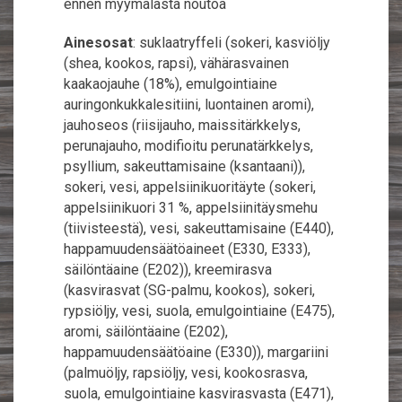
ennen myymälästä noutoa
Ainesosat
: suklaatryffeli (sokeri, kasviöljy
(shea, kookos, rapsi), vähärasvainen
kaakaojauhe (18%), emulgointiaine
auringonkukkalesitiini, luontainen aromi),
jauhoseos (riisijauho, maissitärkkelys,
perunajauho, modifioitu perunatärkkelys,
psyllium, sakeuttamisaine (ksantaani)),
sokeri, vesi, appelsiinikuoritäyte (sokeri,
appelsiinikuori 31 %, appelsiinitäysmehu
(tiivisteestä), vesi, sakeuttamisaine (E440),
happamuudensäätöaineet (E330, E333),
säilöntäaine (E202)), kreemirasva
(kasvirasvat (SG-palmu, kookos), sokeri,
rypsiöljy, vesi, suola, emulgointiaine (E475),
aromi, säilöntäaine (E202),
happamuudensäätöaine (E330)), margariini
(palmuöljy, rapsiöljy, vesi, kookosrasva,
suola, emulgointiaine kasvirasvasta (E471),