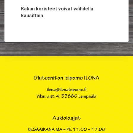
Kakun koristeet voivat vaihdella
kausittain.
Gluteeniton leipomo ILONA
ilona@ilonaleipomo.fi
Vikinraitti 4​, 33880 Lempäälä
Aukioloajat
KESÄAIKANA MA – PE
11.00 – 17.00