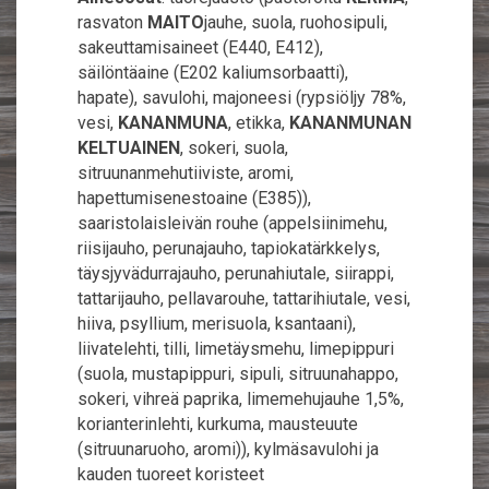
rasvaton
MAITO
jauhe, suola, ruohosipuli,
sakeuttamisaineet (E440, E412),
säilöntäaine (E202 kaliumsorbaatti),
hapate), savulohi, majoneesi (rypsiöljy 78%,
vesi,
KANANMUNA
, etikka,
KANANMUNAN
KELTUAINEN
, sokeri, suola,
sitruunanmehutiiviste, aromi,
hapettumisenestoaine (E385)),
saaristolaisleivän rouhe (appelsiinimehu,
riisijauho, perunajauho, tapiokatärkkelys,
täysjyvädurrajauho, perunahiutale, siirappi,
tattarijauho, pellavarouhe, tattarihiutale, vesi,
hiiva, psyllium, merisuola, ksantaani),
liivatelehti, tilli, limetäysmehu, limepippuri
(suola, mustapippuri, sipuli, sitruunahappo,
sokeri, vihreä paprika, limemehujauhe 1,5%,
korianterinlehti, kurkuma, mausteuute
(sitruunaruoho, aromi)), kylmäsavulohi ja
kauden tuoreet koristeet