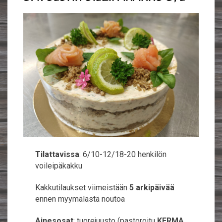
Tilattavissa
: 6/10-12/18-20 henkilön
voileipäkakku
Kakkutilaukset viimeistään
5 arkipäivää
ennen myymälästä noutoa
Ainesosat
: tuorejuusto (pastoroitu
KERMA
,