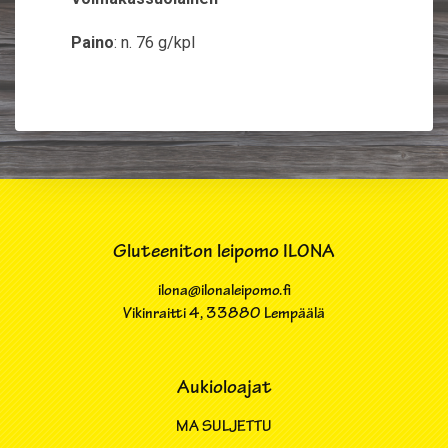
Paino
: n. 76 g/kpl
Gluteeniton leipomo ILONA
ilona@ilonaleipomo.fi
Vikinraitti 4​, 33880 Lempäälä
Aukioloajat
MA SULJETTU