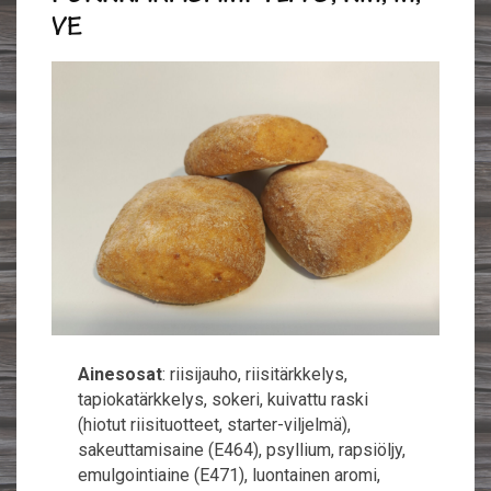
VE
Ainesosat
: riisijauho, riisitärkkelys,
tapiokatärkkelys, sokeri, kuivattu raski
(hiotut riisituotteet, starter-viljelmä),
sakeuttamisaine (E464), psyllium, rapsiöljy,
emulgointiaine (E471), luontainen aromi,