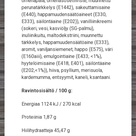
omenapala, omenasosetiiviste, muunnettu
perunatärkkelys (E1442), sakeuttamisaine
(E440), happamuudensäätöaineet (E330,
E333), säilöntäaine (E202)), vanilliinikreemi
(sokeri, vesi, kasviöljy (SG-palmu),
inuliinikuitu, maltodekstriini, muunnettu
tärkkelys, happamuudensäätöaine (E333),
aromit, vaniljansiemenet, happo (E575), väri
(E160aiii), emulgointiaine (E433; <1%),
hyytelöimisaine (E418, E401), säilöntäaine
(E202;<1%)), hiiva, psyllium, merisuola,
kardemumma, entsyymit, kaneli, ksantaani.
Ravintosisältö / 100 g:
Energiaa 1124 kJ / 270 kcal
Proteiinia 1,87 g
Hiilihydraatteja 45,47 g