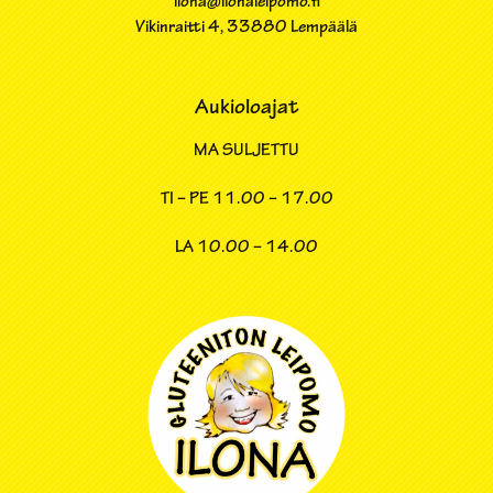
ilona@ilonaleipomo.fi
Vikinraitti 4​, 33880 Lempäälä
Aukioloajat
MA SULJETTU
TI – PE
11.00 – 17.00
LA
10.00 – 14.00