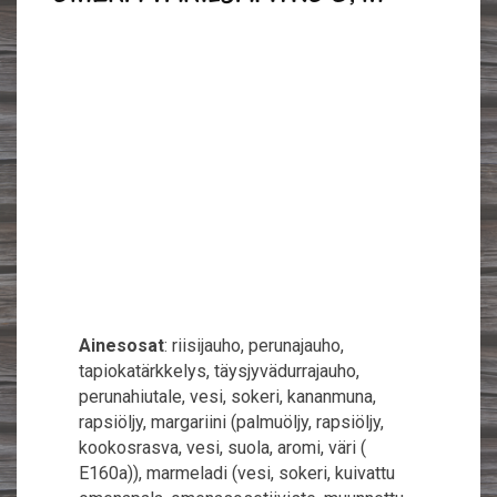
Ainesosat
: riisijauho, perunajauho,
tapiokatärkkelys, täysjyvädurrajauho,
perunahiutale, vesi, sokeri, kananmuna,
rapsiöljy, margariini (palmuöljy, rapsiöljy,
kookosrasva, vesi, suola, aromi, väri (
E160a)), marmeladi (vesi, sokeri, kuivattu