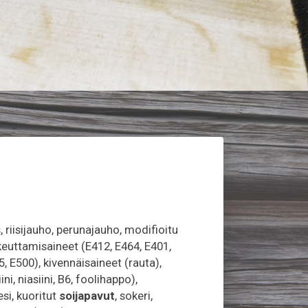
, riisijauho, perunajauho, modifioitu
keuttamisaineet (E412, E464, E401,
, E500), kivennäisaineet (rauta),
iini, niasiini, B6, foolihappo),
si, kuoritut
soijapavut
, sokeri,