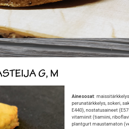
STEIJA G, M
Ainesosat
: maissitärkkelys
perunatärkkelys, sokeri, sa
E440), nostatusaineet (E575
vitamiinit (tiamiini, riboflav
plantgurt maustamaton (ve