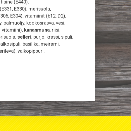
ntiaine (E440),
331, E330), merisuola,
6, E304), vitamiinit (b12, D2),
y, palmuöljy, kookosrasva, vesi,
 vitamiini),
kananmuna
, riisi,
erisuola,
selleri
, purjo, krassi, sipuli,
 valkosipuli, basilika, meirami,
rilevä), valkopippuri.