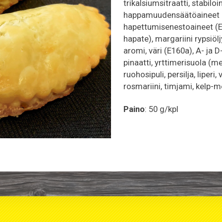
trikalsiumsitraatti, stabiloi
happamuudensäätöaineet (E
hapettumisenestoaineet (E30
hapate), margariini rypsiölj
aromi, väri (E160a), A- ja D-
pinaatti, yrttimerisuola (m
ruohosipuli, persilja, liperi,
rosmariini, timjami, kelp-me
Paino
: 50 g/kpl