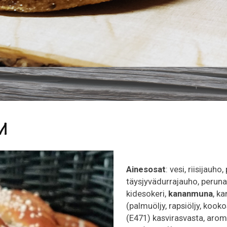
M
Ainesosat
: vesi, riisijauh
täysjyvädurrajauho, perunah
kidesokeri,
kananmuna
, ka
(palmuöljy, rapsiöljy, kooko
(E471) kasvirasvasta, aro