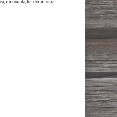
hiiva, merisuola, kardemumma.
l