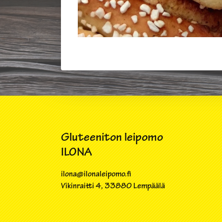
Gluteeniton leipomo
ILONA
ilona@ilonaleipomo.fi
Vikinraitti 4​, 33880 Lempäälä