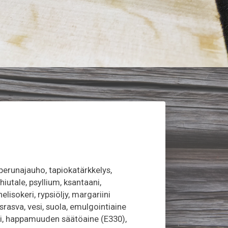
o, perunajauho, tapiokatärkkelys,
iutale, psyllium, ksantaani,
nelisokeri, rypsiöljy, margariini
srasva, vesi, suola, emulgointiaine
mi, happamuuden säätöaine (E330),