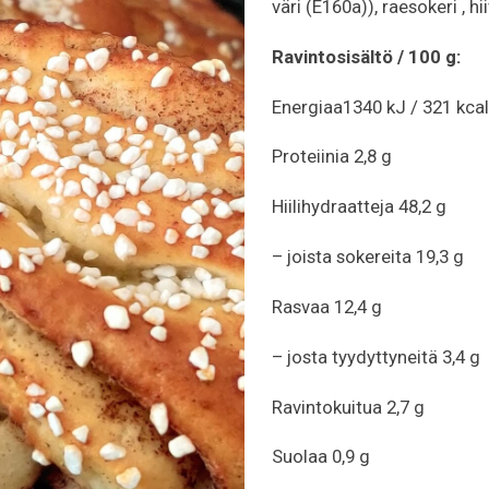
väri (E160a)), raesokeri , 
Ravintosisältö / 100 g:
Energiaa1340 kJ / 321 kca
Proteiinia 2,8 g
Hiilihydraatteja 48,2 g
– joista sokereita 19,3 g
Rasvaa 12,4 g
– josta tyydyttyneitä 3,4 g
Ravintokuitua 2,7 g
Suolaa 0,9 g